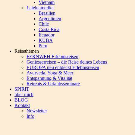
Vietnam
Lateinamerika
Brasilien
Argentinien
Chile
Costa Rica
Ecuador
KUBA
Peru
Reisethemen
FERNWEH Erlebnisreisen
Geniesserreisen – die Reise deines Lebens
EUROPA neu entdeckt Erlebnisreisen
Ayurveda, Yoga & Meer
Entspannung & Vitalität
Retreats & Urlaubsseminare
SPIRIT
über mich
BLOG
Kontakt
Newsletter
Info