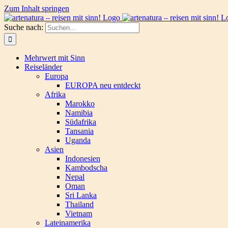
Zum Inhalt springen
Suche nach:
Mehrwert mit Sinn
Reiseländer
Europa
EUROPA neu entdeckt
Afrika
Marokko
Namibia
Südafrika
Tansania
Uganda
Asien
Indonesien
Kambodscha
Nepal
Oman
Sri Lanka
Thailand
Vietnam
Lateinamerika