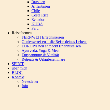
Brasilien
Argentinien
Chile
Costa Rica
Ecuador
KUBA
Peru
Reisethemen
FERNWEH Erlebnisreisen
Geniesserreisen – die Reise deines Lebens
EUROPA neu entdeckt Erlebnisreisen
Ayurveda, Yoga & Meer
Entspannung & Vitalität
Retreats & Urlaubsseminare
SPIRIT
über mich
BLOG
Kontakt
Newsletter
Info