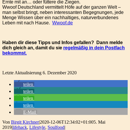
Ernte mit an… oder füttere die Ziegen.
Wwoof Deutschland vermittelt Höfe auf der ganzen Welt –
man selbst bringt, neben interessanten Begegnungen, jede
Menge Wissen über ein nachhaltiges, naturverbundenes
Leben mit nach Hause.
Wwoof.de
Haben dir diese Tipps und Infos gefallen? Dann melde
dich gleich an, damit du sie
regelmäßig in dein Postfach
bekommst.
Letzte Aktualisierung 6. Dezember 2020
teilen
teilen
teilen
teilen
E-Mail
Von
Birgit Kirchner
|
2020-12-06T12:34:02+01:00
5. Mai
2019
|
lifehack
,
Lifestyle
,
Soulfood
|