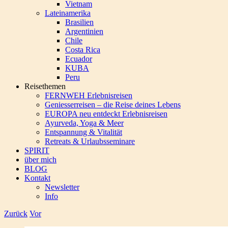
Vietnam
Lateinamerika
Brasilien
Argentinien
Chile
Costa Rica
Ecuador
KUBA
Peru
Reisethemen
FERNWEH Erlebnisreisen
Geniesserreisen – die Reise deines Lebens
EUROPA neu entdeckt Erlebnisreisen
Ayurveda, Yoga & Meer
Entspannung & Vitalität
Retreats & Urlaubsseminare
SPIRIT
über mich
BLOG
Kontakt
Newsletter
Info
Zurück
Vor