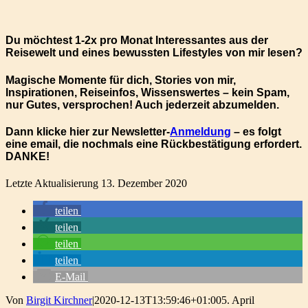
Du möchtest 1-2x pro Monat Interessantes aus der
Reisewelt und eines bewussten Lifestyles von mir lesen?
Magische Momente für dich, Stories von mir,
Inspirationen, Reiseinfos, Wissenswertes – kein Spam,
nur Gutes, versprochen! Auch jederzeit abzumelden.
Dann klicke hier zur Newsletter-
Anmeldung
– es folgt
eine email, die nochmals eine Rückbestätigung erfordert.
DANKE!
Letzte Aktualisierung 13. Dezember 2020
teilen
teilen
teilen
teilen
E-Mail
Von
Birgit Kirchner
|
2020-12-13T13:59:46+01:00
5. April