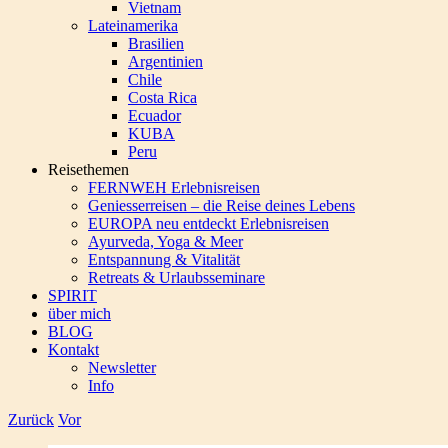
Vietnam
Lateinamerika
Brasilien
Argentinien
Chile
Costa Rica
Ecuador
KUBA
Peru
Reisethemen
FERNWEH Erlebnisreisen
Geniesserreisen – die Reise deines Lebens
EUROPA neu entdeckt Erlebnisreisen
Ayurveda, Yoga & Meer
Entspannung & Vitalität
Retreats & Urlaubsseminare
SPIRIT
über mich
BLOG
Kontakt
Newsletter
Info
Zurück
Vor